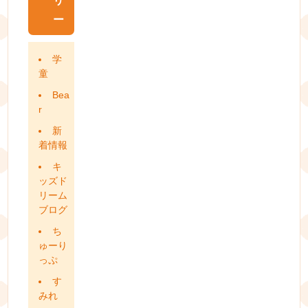
リ
ー
学
童
Bea
r
新
着情報
キ
ッズド
リーム
ブログ
ち
ゅーり
っぷ
す
みれ