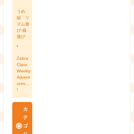
うめ
組 リ
ズム遊
び·線
遊び
Zebra
Class
Weekly
Advent
ures….
!
カ
テ
ゴ