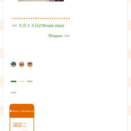
Previous
<<
５月１４日のKoala class
投
post:
Next
稿
Shapes
>>
post:
ナ
ビ
ゲ
ー
シ
ョ
ン
認定こ