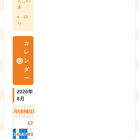
んごの
木
ゆ
り
カ
レ
ン
ダ
ー
2026年
8月
月
火
水
木
金
土
日
1
2
3
4
5
6
7
8
9