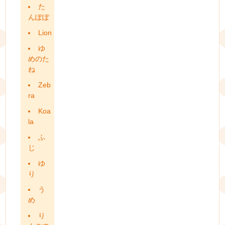
た
んぽぽ
Lion
ゆ
めのた
ね
Zeb
ra
Koa
la
ふ
じ
ゆ
り
う
め
り