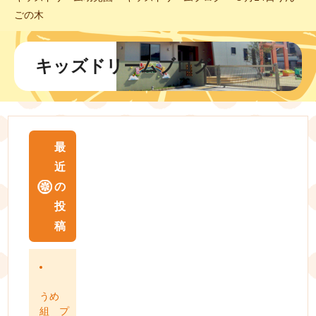
ごの木
キッズドリームブログ
最
近
の
投
稿
うめ
組 プ