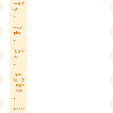
ール遊
び
water
play
ももぐ
み
うめ
組 月
刊絵本
·散歩
Recent