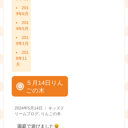
201
9年6月
201
9年5月
201
9年1月
201
8年11
月
５月14日りん
ごの木
Posted
Categories
2024年5月14日
キッズド
on
リームブログ
,
りんごの木
園庭で遊びました