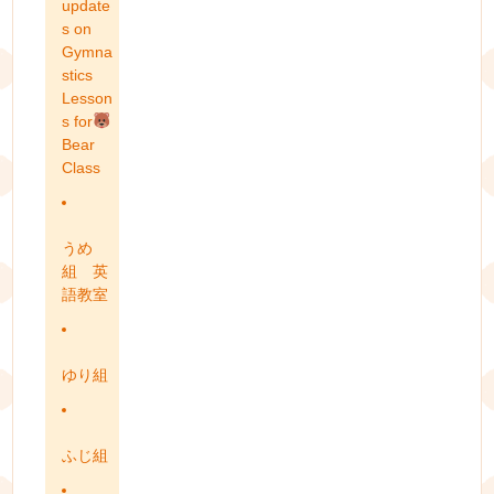
update
s on
Gymna
stics
Lesson
s for
Bear
Class
うめ
組 英
語教室
ゆり組
ふじ組