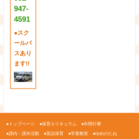
947-
4591
●
スク
ールバ
スあり
ます!!
トップページ
保育カリキュラム
年間行事
課内・課外活動
英語保育
学童教室
ゆめのたね