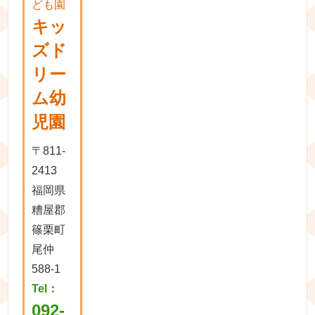
ども園
キッ
ズド
リー
ム幼
児園
〒811-
2413
福岡県
糟屋郡
篠栗町
尾仲
588-1
Tel：
092-