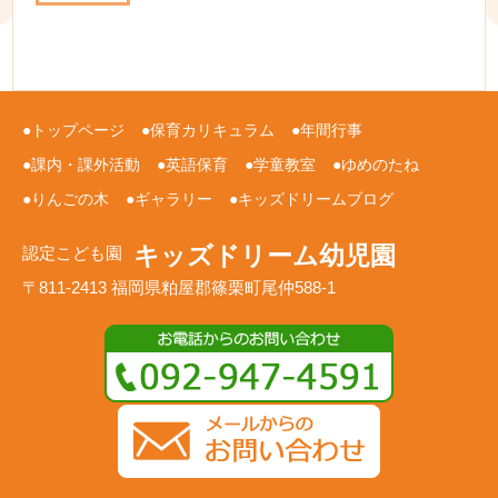
トップページ
保育カリキュラム
年間行事
課内・課外活動
英語保育
学童教室
ゆめのたね
りんごの木
ギャラリー
キッズドリームブログ
キッズドリーム幼児園
認定こども園
〒811-2413 福岡県粕屋郡篠栗町尾仲588-1