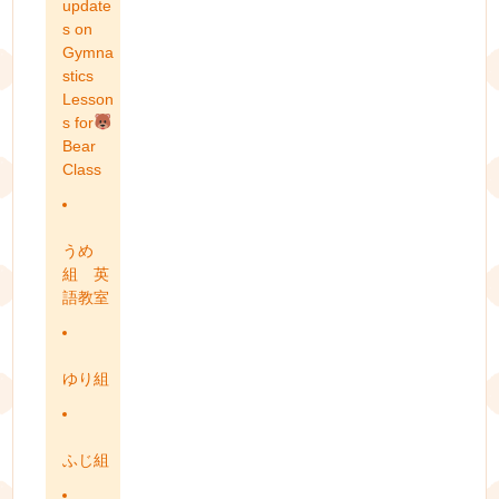
update
s on
Gymna
stics
Lesson
s for
Bear
Class
うめ
組 英
語教室
ゆり組
ふじ組