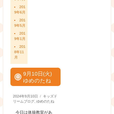
201
9年6月
201
9年5月
201
9年1月
201
8年11
月
9月10日(火)
ゆめのたね
Posted
Categories
2024年9月10日
キッズド
on
リームブログ
,
ゆめのたね
今日は体操教室があ