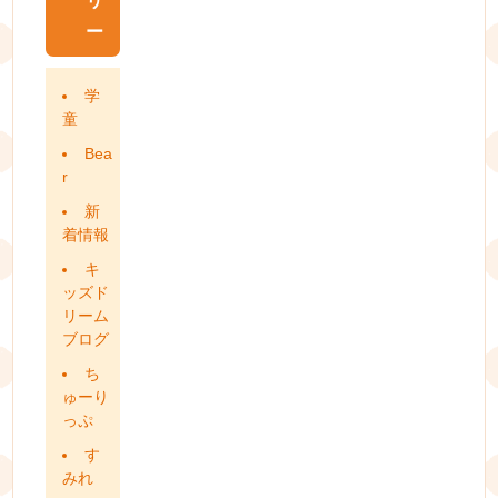
リ
ー
学
童
Bea
r
新
着情報
キ
ッズド
リーム
ブログ
ち
ゅーり
っぷ
す
みれ