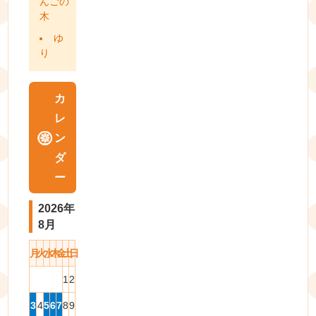
んごの
木
ゆ
り
カ
レ
ン
ダ
ー
2026年
8月
月
火
水
木
金
土
日
1
2
3
4
5
6
7
8
9