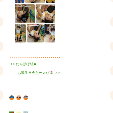
Previous
<<
たんぽぽ組✿
投
post:
Next
お誕生日会と外遊び
稿
>>
post:
ナ
ビ
ゲ
ー
シ