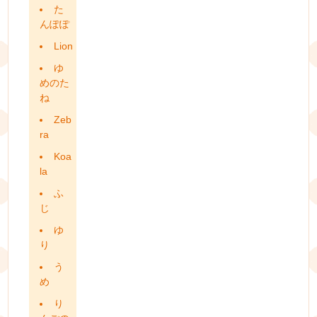
た
んぽぽ
Lion
ゆ
めのた
ね
Zeb
ra
Koa
la
ふ
じ
ゆ
り
う
め
り