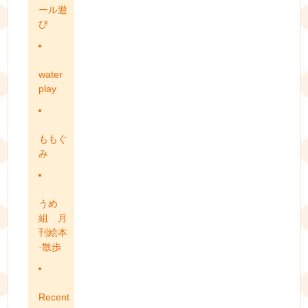
ール遊
び
water
play
ももぐ
み
うめ
組 月
刊絵本
·散歩
Recent