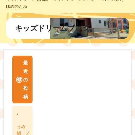
ゆめのたね
キッズドリームブログ
最
近
の
投
稿
うめ
組 プ