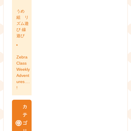
うめ
組 リ
ズム遊
び·線
遊び
Zebra
Class
Weekly
Advent
ures….
!
カ
テ
ゴ