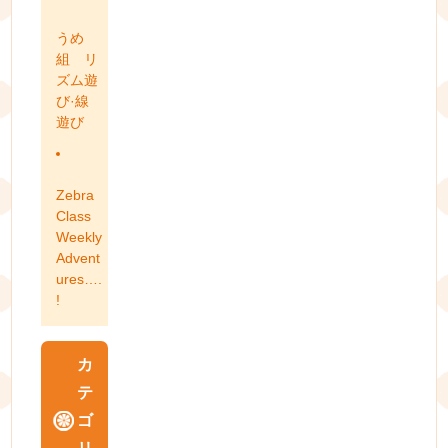
うめ
組 リ
ズム遊
び·線
遊び
Zebra
Class
Weekly
Advent
ures….
!
カ
テ
ゴ