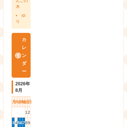
んごの
木
ゆ
り
カ
レ
ン
ダ
ー
2026年
8月
月
火
水
木
金
土
日
1
2
3
4
5
6
7
8
9