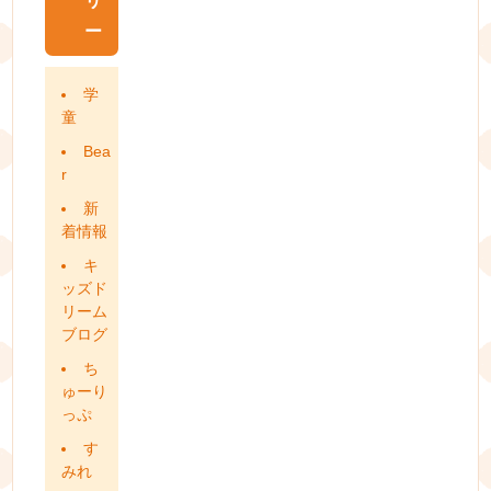
リ
ー
学
童
Bea
r
新
着情報
キ
ッズド
リーム
ブログ
ち
ゅーり
っぷ
す
みれ