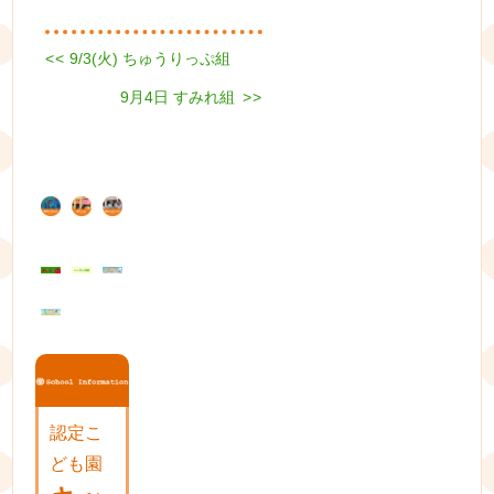
Previous
<<
9/3(火) ちゅうりっぷ組
投
post:
Next
稿
9月4日 すみれ組
>>
post:
ナ
ビ
ゲ
ー
シ
ョ
ン
認定こ
ども園