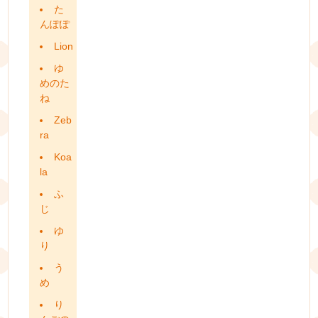
た
んぽぽ
Lion
ゆ
めのた
ね
Zeb
ra
Koa
la
ふ
じ
ゆ
り
う
め
り