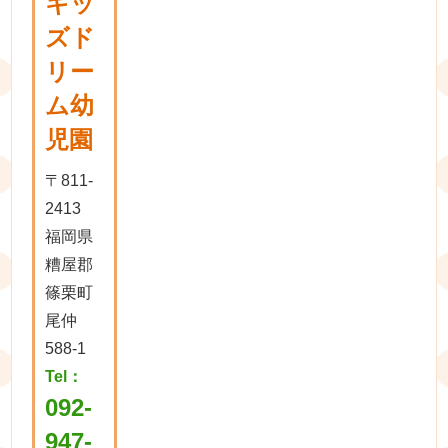
キッ
ズド
リー
ム幼
児園
〒811-
2413
福岡県
糟屋郡
篠栗町
尾仲
588-1
Tel：
092-
947-