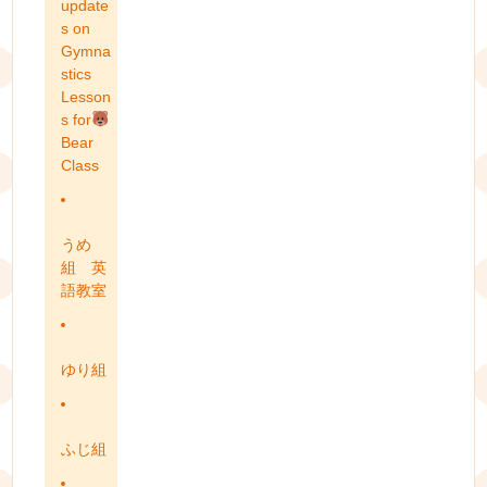
update
s on
Gymna
stics
Lesson
s for
Bear
Class
うめ
組 英
語教室
ゆり組
ふじ組