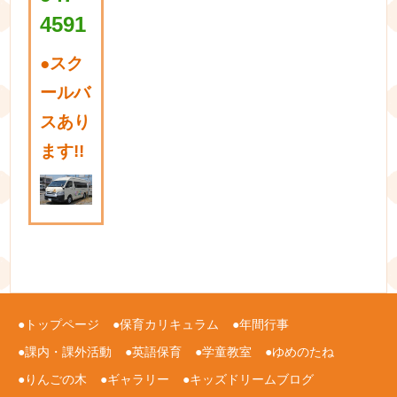
4591
●
スク
ールバ
スあり
ます!!
トップページ
保育カリキュラム
年間行事
課内・課外活動
英語保育
学童教室
ゆめのたね
りんごの木
ギャラリー
キッズドリームブログ