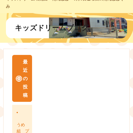
み
キッズドリームブログ
最
近
の
投
稿
うめ
組 プ