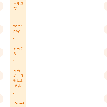
ール遊
び
water
play
ももぐ
み
うめ
組 月
刊絵本
·散歩
Recent