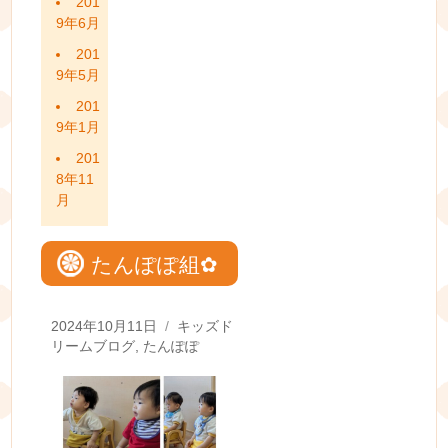
201
9年6月
201
9年5月
201
9年1月
201
8年11
月
たんぽぽ組✿
Posted
Categories
2024年10月11日
キッズド
on
リームブログ
,
たんぽぽ