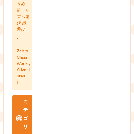
うめ
組 リ
ズム遊
び·線
遊び
Zebra
Class
Weekly
Advent
ures….
!
カ
テ
ゴ
リ