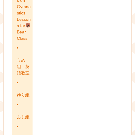
s on
Gymna
stics
Lesson
s for
Bear
Class
うめ
組 英
語教室
ゆり組
ふじ組