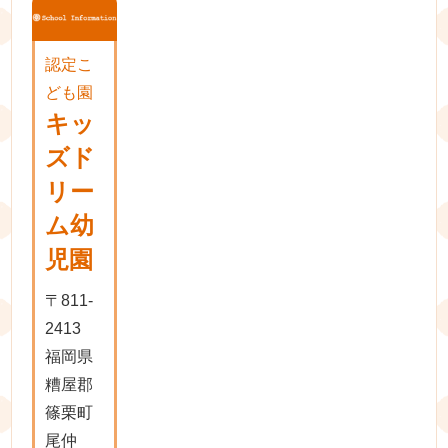
認定こ
ども園
キッ
ズド
リー
ム幼
児園
〒811-
2413
福岡県
糟屋郡
篠栗町
尾仲