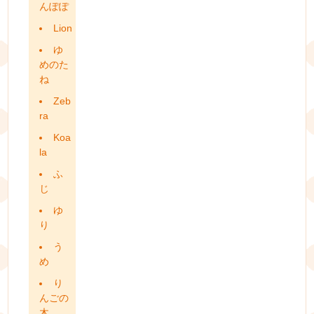
んぽぽ
Lion
ゆ
めのた
ね
Zeb
ra
Koa
la
ふ
じ
ゆ
り
う
め
り
んごの
木