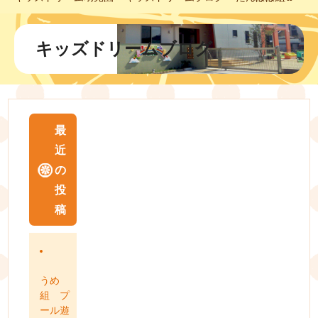
キッズドリームブログ
最
近
の
投
稿
うめ
組 プ
ール遊