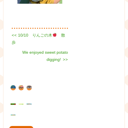
Previous
<<
10/10 りんごの木
散
投
post:
歩
稿
Next
We enjoyed sweet potato
ナ
post:
digging!
>>
ビ
ゲ
ー
シ
ョ
ン