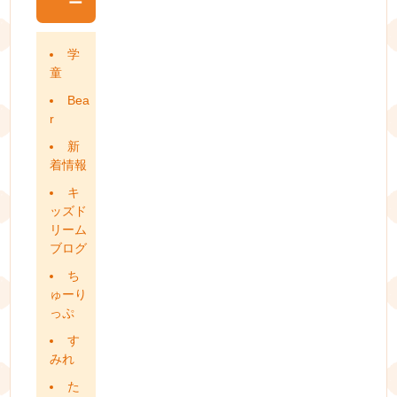
ー
学
童
Bea
r
新
着情報
キ
ッズド
リーム
ブログ
ち
ゅーり
っぷ
す
みれ
た