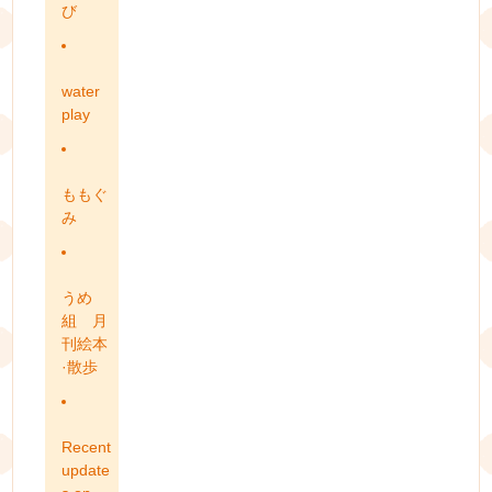
び
water
play
ももぐ
み
うめ
組 月
刊絵本
·散歩
Recent
update