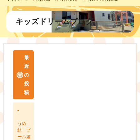
キッズドリームブログ
最
近
の
投
稿
うめ
組 プ
ール遊