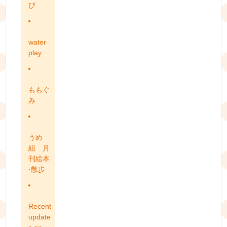
び
water
play
ももぐ
み
うめ
組 月
刊絵本
·散歩
Recent
update