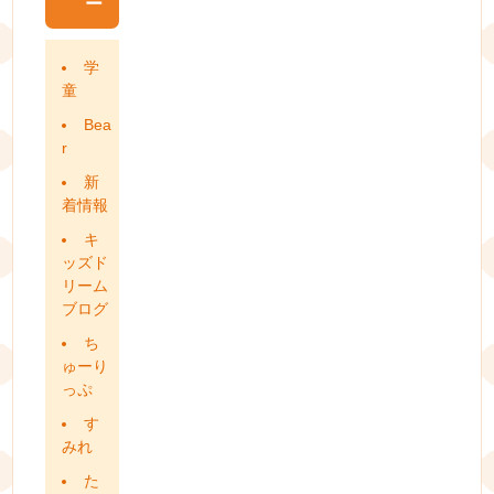
ー
学
童
Bea
r
新
着情報
キ
ッズド
リーム
ブログ
ち
ゅーり
っぷ
す
みれ
た