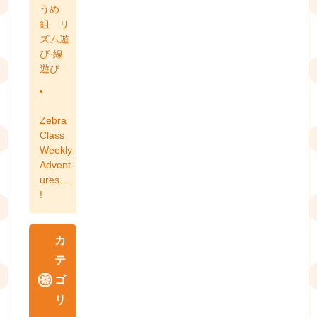
うめ
組 リ
ズム遊
び·線
遊び
Zebra
Class
Weekly
Advent
ures….
!
カ
テ
ゴ
リ