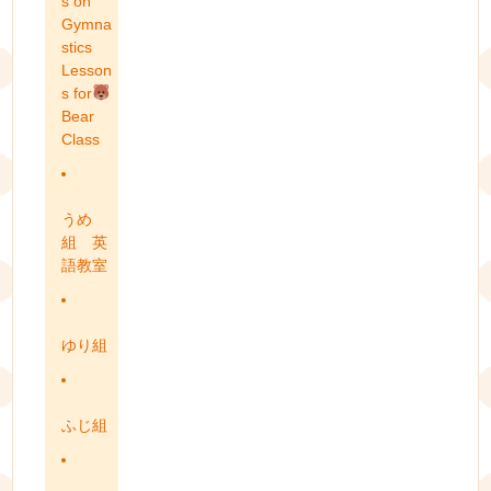
s on
Gymna
stics
Lesson
s for
Bear
Class
うめ
組 英
語教室
ゆり組
ふじ組