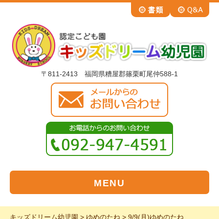
〒811-2413 福岡県糟屋郡篠栗町尾仲588-1
MENU
キッズドリーム幼児園
>
ゆめのたね
>
9/9(月)ゆめのたね