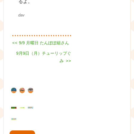
るよ。
dav
Previous
<<
9/9 月曜日 たんぽぽ組さん
投
post:
Next
9月9日（月）チューリップぐ
稿
post:
み
>>
ナ
ビ
ゲ
ー
シ
ョ
ン