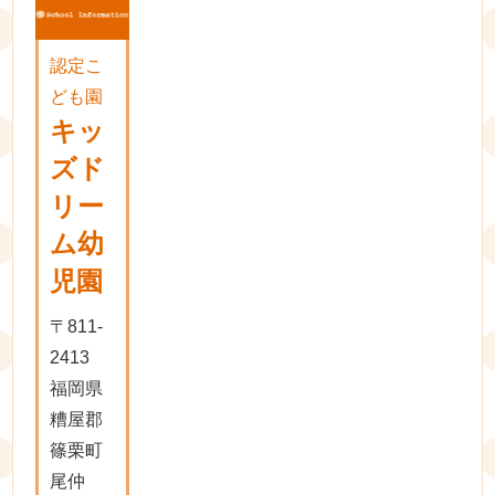
認定こ
ども園
キッ
ズド
リー
ム幼
児園
〒811-
2413
福岡県
糟屋郡
篠栗町
尾仲