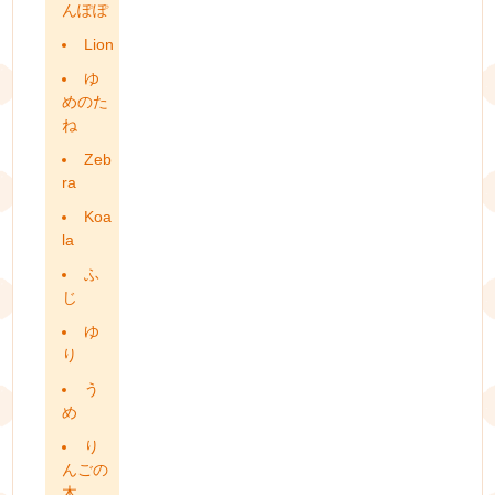
んぽぽ
Lion
ゆ
めのた
ね
Zeb
ra
Koa
la
ふ
じ
ゆ
り
う
め
り
んごの
木