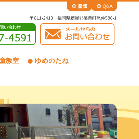
〒811-2413 福岡県糟屋郡篠栗町尾仲588-1
童教室
ゆめのたね