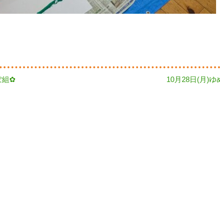
Next
ぽ組✿
10月28日(月)
post: