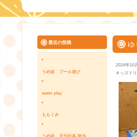
最近の投稿
ゆ
Posted
2024年10
on
うめ組 プール遊び
Categories
キッズドリ
water play
ももぐみ
うめ組 月刊絵本·散歩