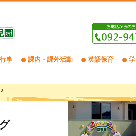
行事
課内・課外活動
英語保育
学
28
グ