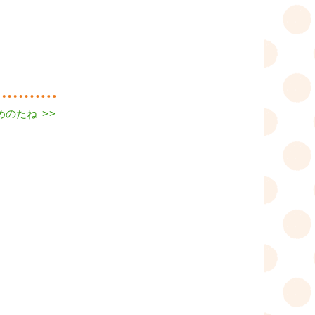
ゆめのたね
>>