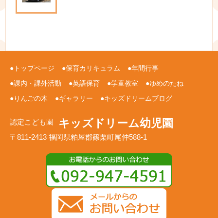
トップページ
保育カリキュラム
年間行事
課内・課外活動
英語保育
学童教室
ゆめのたね
りんごの木
ギャラリー
キッズドリームブログ
キッズドリーム幼児園
認定こども園
〒811-2413 福岡県粕屋郡篠栗町尾仲588-1