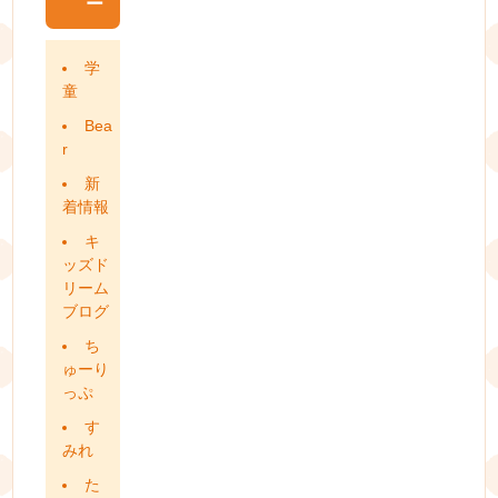
ー
学
童
Bea
r
新
着情報
キ
ッズド
リーム
ブログ
ち
ゅーり
っぷ
す
みれ
た