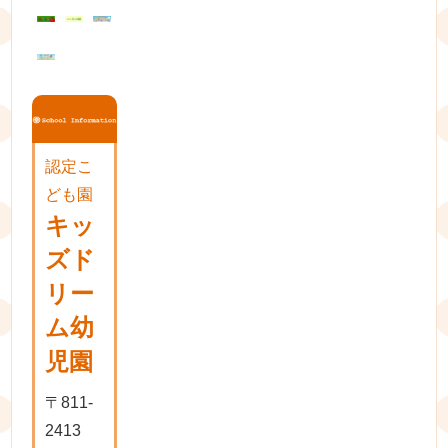
シ
ョ
ン
認定こ
ども園
キッ
ズド
リー
ム幼
児園
〒811-
2413