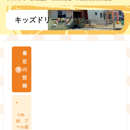
キッズドリームブログ
最
近
の
投
稿
うめ
組 プ
ール遊