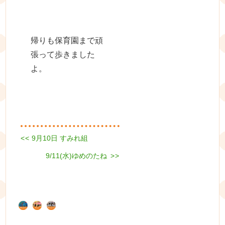
帰りも保育園まで頑
張って歩きました
よ。
Previous
<<
9月10日 すみれ組
投
post:
Next
稿
9/11(水)ゆめのたね
>>
post:
ナ
ビ
ゲ
ー