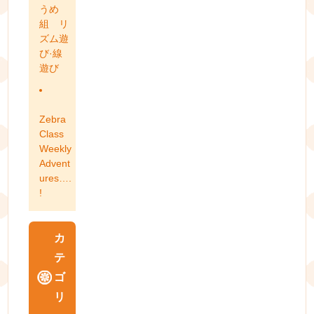
うめ
組 リ
ズム遊
び·線
遊び
Zebra
Class
Weekly
Advent
ures….
!
カ
テ
ゴ
リ