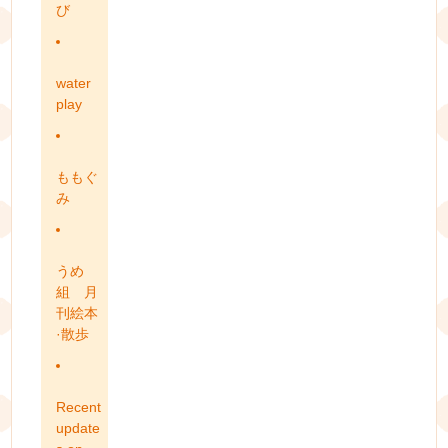
び
water
play
ももぐ
み
うめ
組 月
刊絵本
·散歩
Recent
update