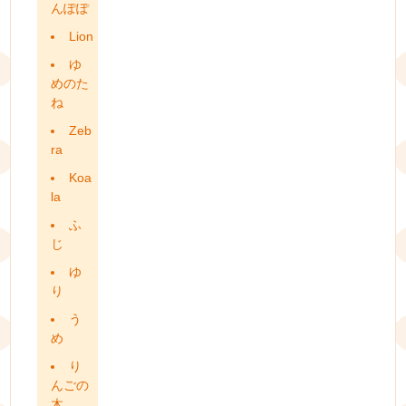
んぽぽ
Lion
ゆ
めのた
ね
Zeb
ra
Koa
la
ふ
じ
ゆ
り
う
め
り
んごの
木