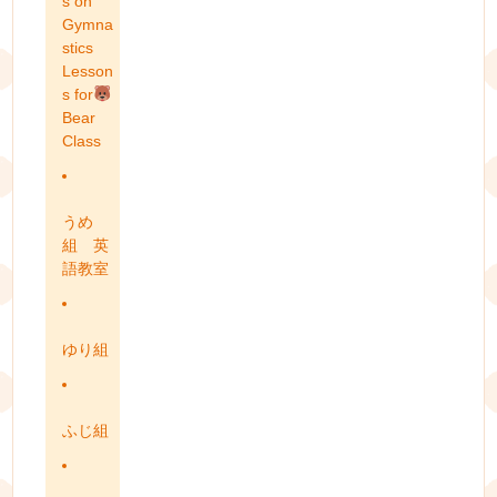
s on
Gymna
stics
Lesson
s for
Bear
Class
うめ
組 英
語教室
ゆり組
ふじ組