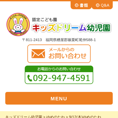
〒811-2413 福岡県糟屋郡篠栗町尾仲588-1
MENU
キッズドリーム幼児園
>
ゆめのたね
>
9/12(木)ゆめのたね