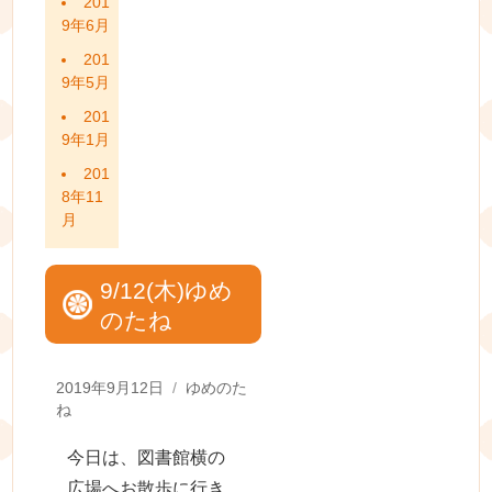
201
9年6月
201
9年5月
201
9年1月
201
8年11
月
9/12(木)ゆめ
のたね
Posted
Categories
2019年9月12日
ゆめのた
on
ね
今日は、図書館横の
広場へお散歩に行き