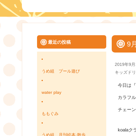
最近の投稿
9月
Posted
2019年9月
on
うめ組 プール遊び
Categories
キッズドリ
今日は『
water play
カラフル
チェーン
ももぐみ
koal
うめ組 月刊絵本·散歩