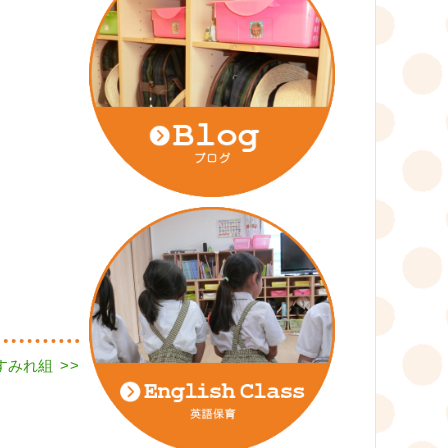
日すみれ組
>>