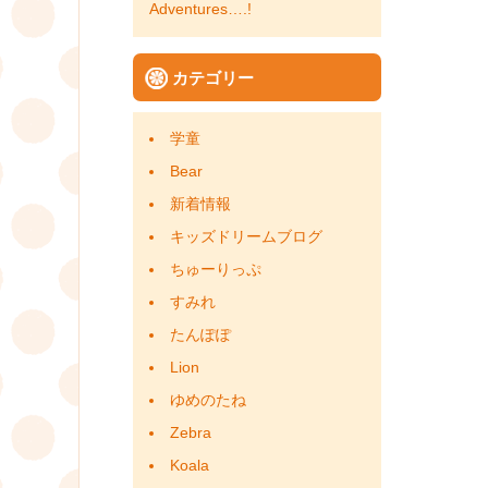
ナ
Adventures….!
ビ
カテゴリー
ゲ
ー
学童
シ
Bear
新着情報
ョ
キッズドリームブログ
ン
ちゅーりっぷ
すみれ
たんぽぽ
Lion
ゆめのたね
Zebra
Koala