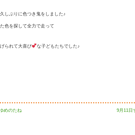
久しぶりに色つき鬼をしました♪
た色を探して全力で走って
げられて大喜び
な子どもたちでした♪
Next
水)ゆめのたね
9月11
post: