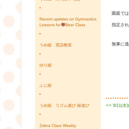
園庭では
Recent updates on Gymnastics
指定され
Lessons for
Bear Class
無事に逃
うめ組 英語教室
ゆり組
ふじ組
Previous
<<
9/11(
うめ組 リズム遊び·線遊び
投
post:
稿
Zebra Class Weekly