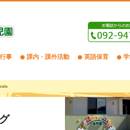
行事
課内・課外活動
英語保育
学
oala
グ