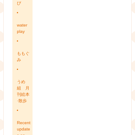
び
water
play
ももぐ
み
うめ
組 月
刊絵本
·散歩
Recent
update