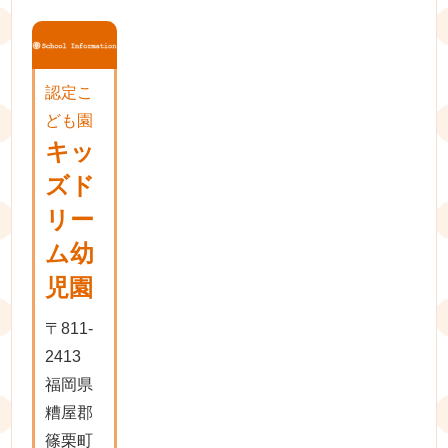
認定こ
ども園
キッ
ズド
リー
ム幼
児園
〒811-
2413
福岡県
糟屋郡
篠栗町