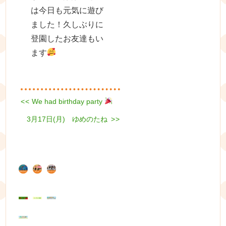
は今日も元気に遊び
ました！久しぶりに
登園したお友達もい
ます
Previous
<<
We had birthday party
投
post:
Next
3月17日(月) ゆめのたね
稿
>>
post:
ナ
ビ
ゲ
ー
シ
ョ
ン