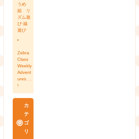
うめ
組 リ
ズム遊
び·線
遊び
Zebra
Class
Weekly
Advent
ures….
!
カ
テ
ゴ
リ