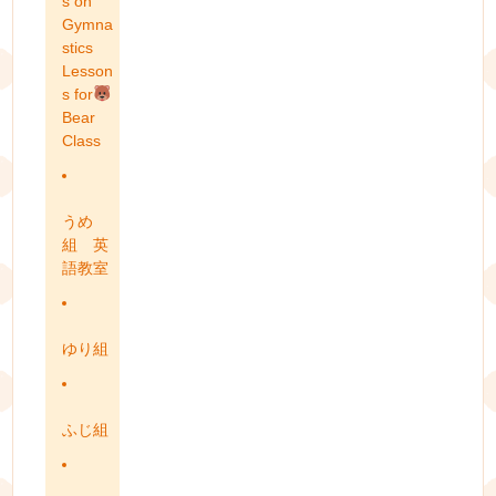
s on
Gymna
stics
Lesson
s for
Bear
Class
うめ
組 英
語教室
ゆり組
ふじ組