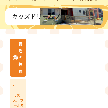
キッズドリームブログ
最
近
の
投
稿
うめ
組 プ
ール遊