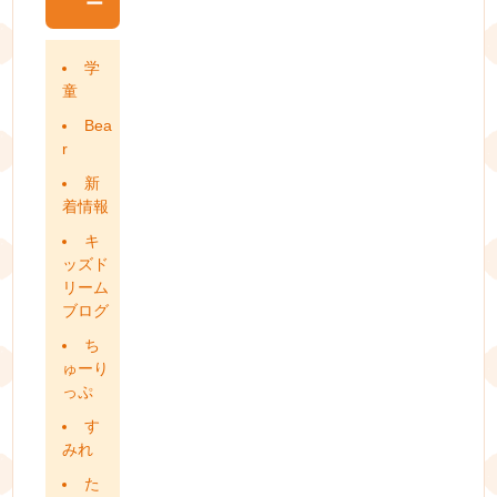
ー
学
童
Bea
r
新
着情報
キ
ッズド
リーム
ブログ
ち
ゅーり
っぷ
す
みれ
た