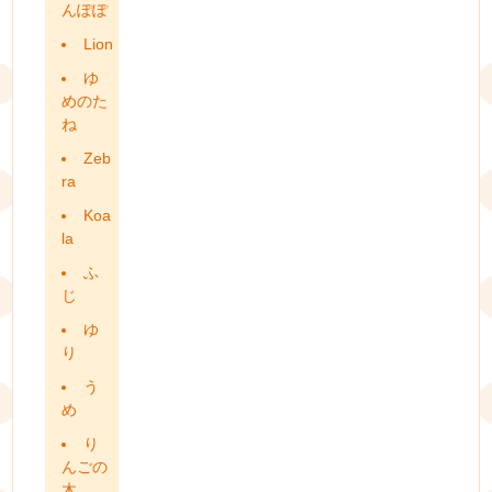
んぽぽ
Lion
ゆ
めのた
ね
Zeb
ra
Koa
la
ふ
じ
ゆ
り
う
め
り
んごの
木