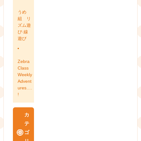
うめ
組 リ
ズム遊
び·線
遊び
Zebra
Class
Weekly
Advent
ures….
!
カ
テ
ゴ