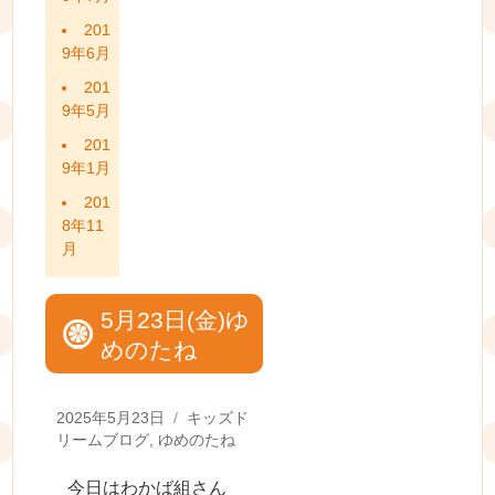
201
9年6月
201
9年5月
201
9年1月
201
8年11
月
5月23日(金)ゆ
めのたね
Posted
Categories
2025年5月23日
キッズド
on
リームブログ
,
ゆめのたね
今日はわかば組さん