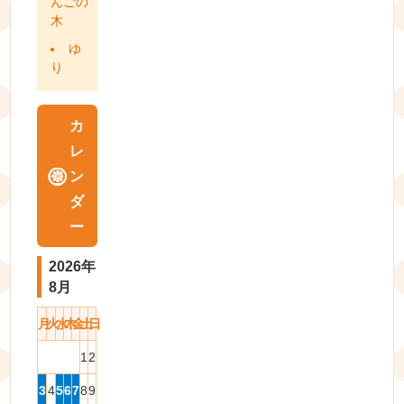
んごの
木
ゆ
り
カ
レ
ン
ダ
ー
2026年
8月
月
火
水
木
金
土
日
1
2
3
4
5
6
7
8
9