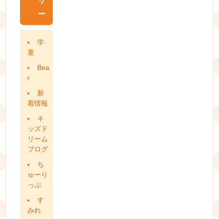
リ
ー
学
童
Bea
r
新
着情報
キ
ッズド
リーム
ブログ
ち
ゅーり
っぷ
す
みれ