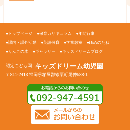
トップページ
保育カリキュラム
年間行事
課内・課外活動
英語保育
学童教室
ゆめのたね
りんごの木
ギャラリー
キッズドリームブログ
キッズドリーム幼児園
認定こども園
〒811-2413 福岡県粕屋郡篠栗町尾仲588-1