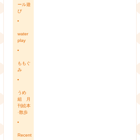
ール遊
び
water
play
ももぐ
み
うめ
組 月
刊絵本
·散歩
Recent