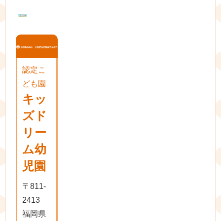
シ
ョ
ン
認定こ
ども園
キッ
ズド
リー
ム幼
児園
〒811-
2413
福岡県