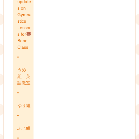
update
s on
Gymna
stics
Lesson
s for
Bear
Class
うめ
組 英
語教室
ゆり組
ふじ組