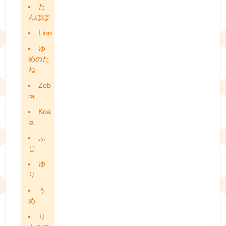
た
んぽぽ
Lion
ゆ
めのた
ね
Zeb
ra
Koa
la
ふ
じ
ゆ
り
う
め
り