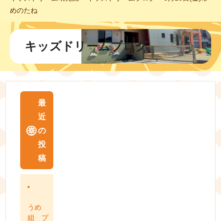
めのたね
キッズドリームブログ
最
近
の
投
稿
うめ
組 プ