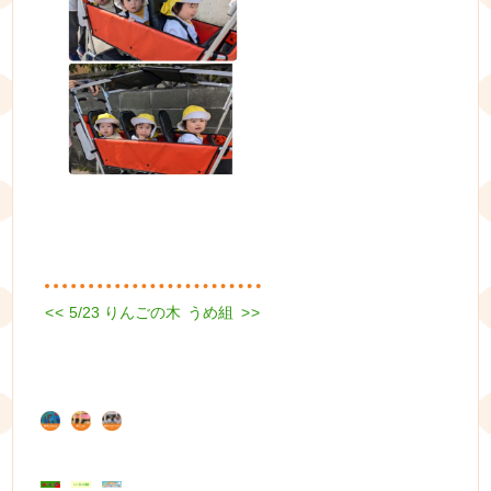
Previous
Next
<<
5/23 りんごの木
うめ組
>>
投
post:
post:
稿
ナ
ビ
ゲ
ー