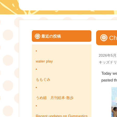
最近の投稿
Ch
Posted
2026年5月
on
water play
Categories
キッズドリ
Today we 
ももぐみ
pasted t
うめ組 月刊絵本·散歩
Recent updates on Gymnastics