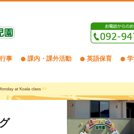
行事
課内・課外活動
英語保育
学
Monday at Koala class
グ