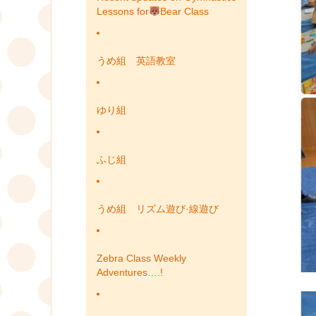
Lessons for
Bear Class
うめ組 英語教室
ゆり組
ふじ組
うめ組 リズム遊び·線遊び
Zebra Class Weekly
Adventures….!