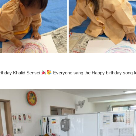
rthday Khalid Sensei
Everyone sang the Happy birthday song fo