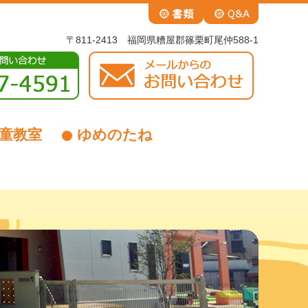
〒811-2413 福岡県糟屋郡篠栗町尾仲588-1
童教室
ゆめのたね