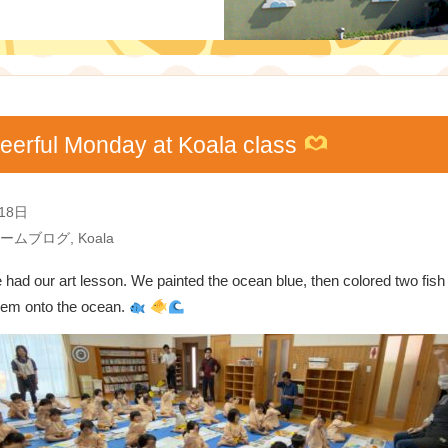
eerful Monday at Koala class
18日
ームブログ
,
Koala
had our art lesson. We painted the ocean blue, then colored two fish
hem onto the ocean.