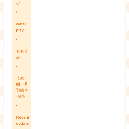
び
water
play
ももぐ
み
うめ
組 月
刊絵本
·散歩
Recent
update