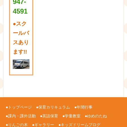
947-
4591
●
スク
ールバ
スあり
ます!!
トップページ
保育カリキュラム
年間行事
課内・課外活動
英語保育
学童教室
ゆめのたね
りんごの木
ギャラリー
キッズドリームブログ