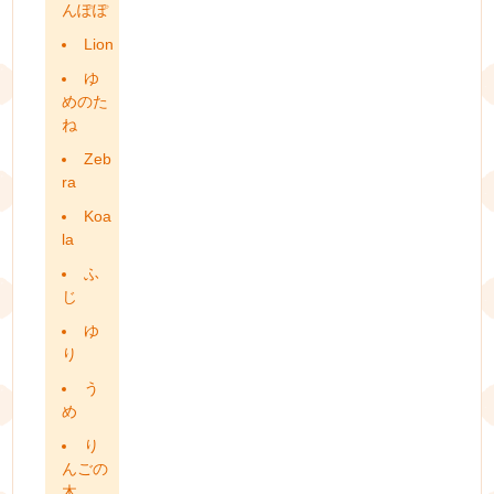
んぽぽ
Lion
ゆ
めのた
ね
Zeb
ra
Koa
la
ふ
じ
ゆ
り
う
め
り
んごの
木