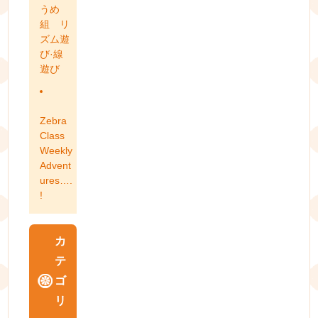
うめ
組 リ
ズム遊
び·線
遊び
Zebra
Class
Weekly
Advent
ures….
!
カ
テ
ゴ
リ