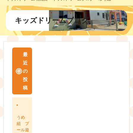
キッズドリームブログ
最
近
の
投
稿
うめ
組 プ
ール遊