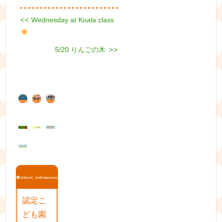
Previous
<<
Wednesday at Koala class
投
post:
稿
Next
5/20 りんごの木
>>
ナ
post:
ビ
ゲ
ー
シ
ョ
ン
認定こ
ども園