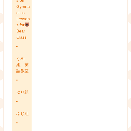
s on
Gymna
stics
Lesson
s for
Bear
Class
うめ
組 英
語教室
ゆり組
ふじ組