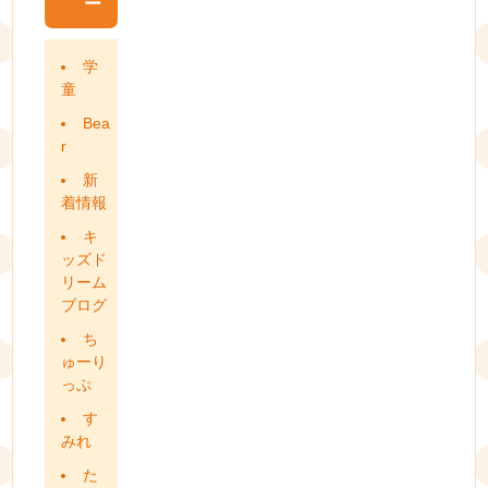
ー
学
童
Bea
r
新
着情報
キ
ッズド
リーム
ブログ
ち
ゅーり
っぷ
す
みれ
た