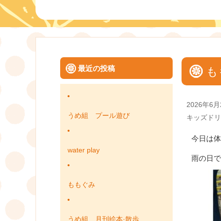
最近の投稿
も
Posted
2026年6月
on
うめ組 プール遊び
Categories
キッズドリ
今日は体
water play
雨の日で
ももぐみ
うめ組 月刊絵本·散歩