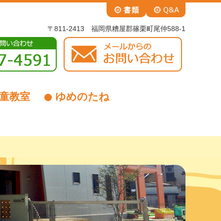
〒811-2413 福岡県糟屋郡篠栗町尾仲588-1
童教室
ゆめのたね