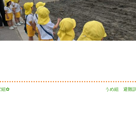
Next
ぽ組✿
うめ組 避難訓
post: