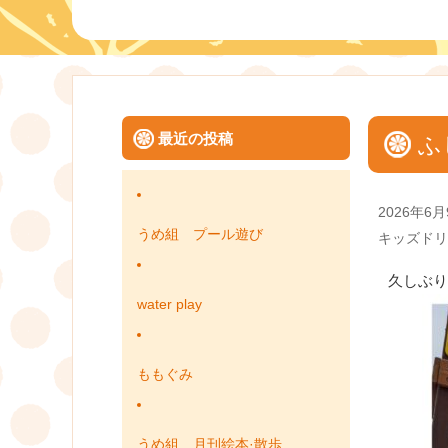
最近の投稿
ふ
Posted
2026年6月
on
うめ組 プール遊び
Categories
キッズドリ
久しぶり
water play
ももぐみ
うめ組 月刊絵本·散歩