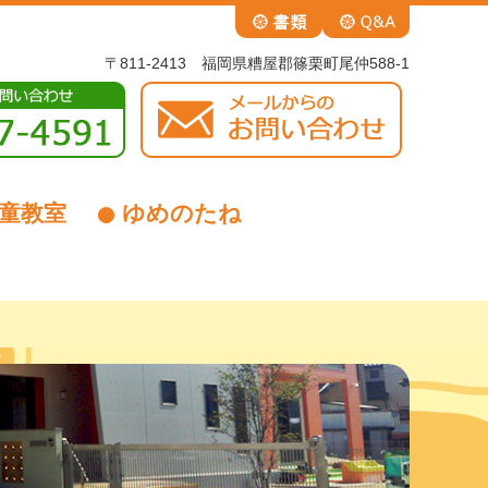
〒811-2413 福岡県糟屋郡篠栗町尾仲588-1
童教室
ゆめのたね