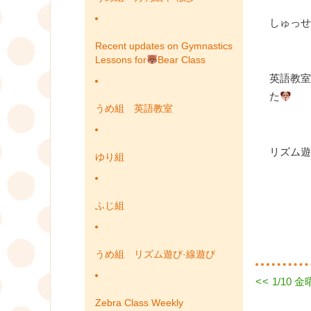
しゅっせ
Recent updates on Gymnastics
Lessons for
Bear Class
英語教室
た
うめ組 英語教室
リズム遊
ゆり組
ふじ組
うめ組 リズム遊び·線遊び
Previous
<<
1/10
投
post:
Zebra Class Weekly