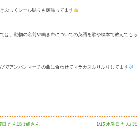
きぶっくシール貼りも頑張ってます
では、動物の名前や鳴き声についての英語を歌や絵本で教えても
びでアンパンマーチの曲に合わせてマラカスふりふりしてます
Next
 金曜日 たんぽぽ組さん
1/15 水曜日 たん
post: