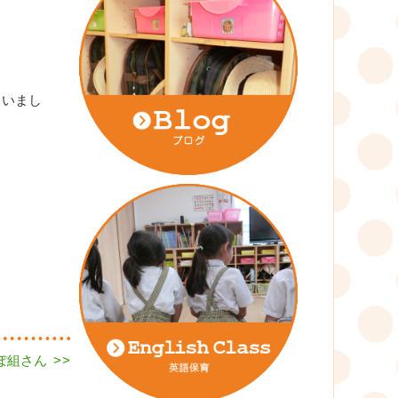
らいまし
ぽぽ組さん
>>