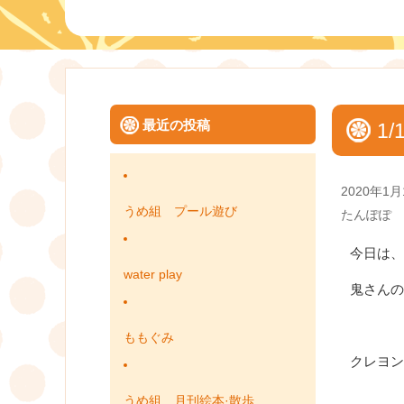
最近の投稿
1
Posted
2020年1月
on
うめ組 プール遊び
Categories
たんぽぽ
今日は、
water play
鬼さんの
ももぐみ
クレヨン
うめ組 月刊絵本·散歩