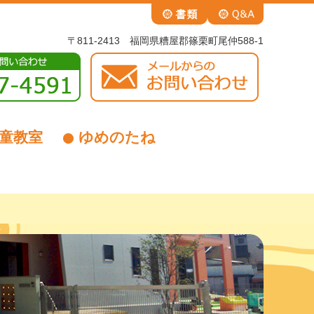
〒811-2413 福岡県糟屋郡篠栗町尾仲588-1
童教室
ゆめのたね