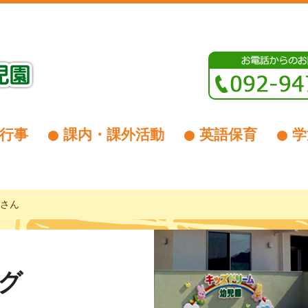
行事
課内・課外活動
英語保育
学
組さん
グ