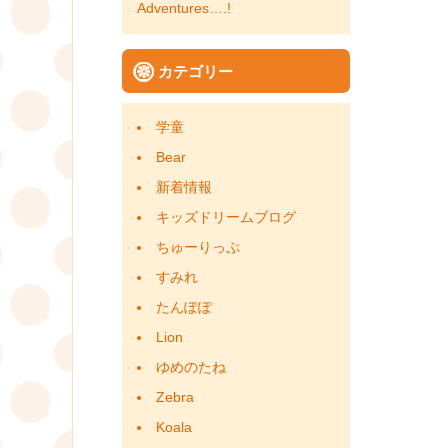
稿
Adventures….!
ナ
カテゴリー
ビ
ゲ
学童
ー
Bear
新着情報
シ
キッズドリームブログ
ョ
ちゅーりっぷ
ン
すみれ
たんぽぽ
Lion
ゆめのたね
Zebra
Koala