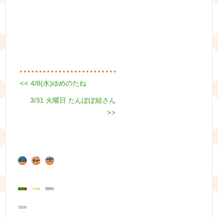
Previous
<<
4/8(水)ゆめのたね
投
post:
Next
3/31 火曜日 たんぽぽ組さん
稿
post:
>>
ナ
ビ
ゲ
ー
シ
ョ
ン