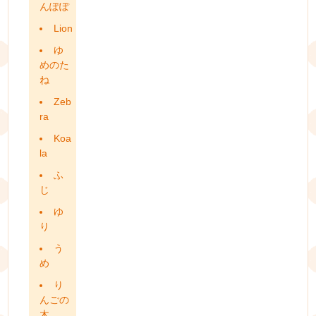
んぽぽ
Lion
ゆ
めのた
ね
Zeb
ra
Koa
la
ふ
じ
ゆ
り
う
め
り
んごの
木