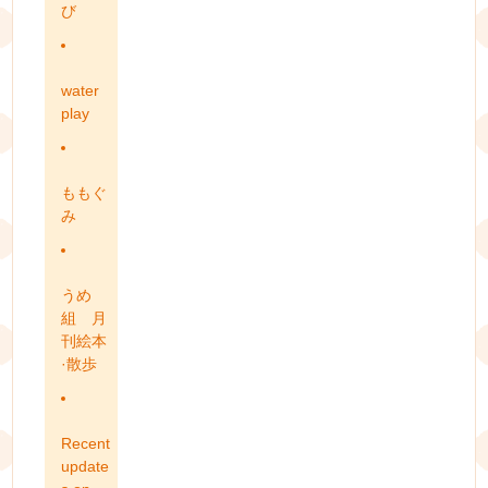
び
water
play
ももぐ
み
うめ
組 月
刊絵本
·散歩
Recent
update