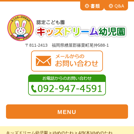
〒811-2413 福岡県糟屋郡篠栗町尾仲588-1
MENU
キッズドリーム幼児園
>
ゆめのたね
>
4/9(木)ゆめのたね