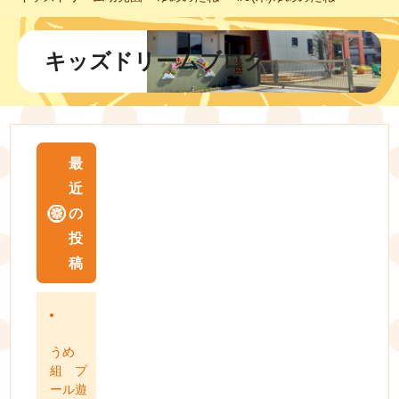
キッズドリームブログ
最
近
の
投
稿
うめ
組 プ
ール遊