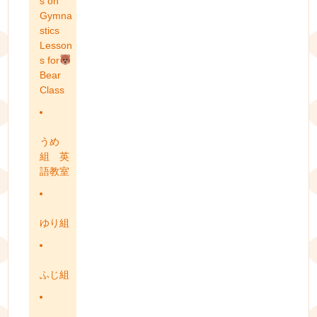
s on
Gymna
stics
Lesson
s for
Bear
Class
うめ
組 英
語教室
ゆり組
ふじ組