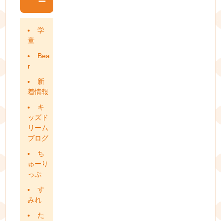
ー
学
童
Bea
r
新
着情報
キ
ッズド
リーム
ブログ
ち
ゅーり
っぷ
す
みれ
た