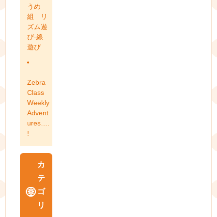
うめ
組 リ
ズム遊
び·線
遊び
Zebra
Class
Weekly
Advent
ures….
!
カ
テ
ゴ
リ