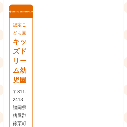
認定こ
ども園
キッ
ズド
リー
ム幼
児園
〒811-
2413
福岡県
糟屋郡
篠栗町