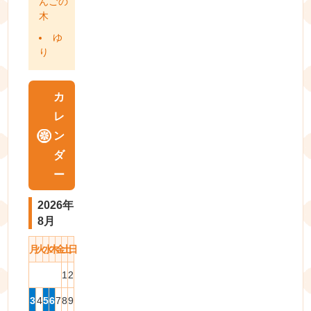
んごの
木
ゆ
り
カ
レ
ン
ダ
ー
2026年
8月
月
火
水
木
金
土
日
1
2
3
4
5
6
7
8
9