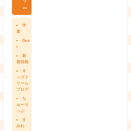
リ
ー
学
童
Bea
r
新
着情報
キ
ッズド
リーム
ブログ
ち
ゅーり
っぷ
す
みれ