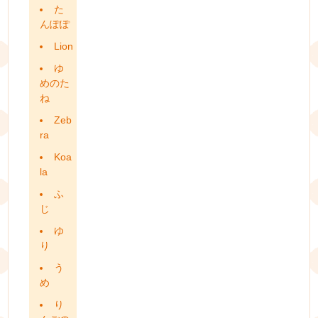
た
んぽぽ
Lion
ゆ
めのた
ね
Zeb
ra
Koa
la
ふ
じ
ゆ
り
う
め
り