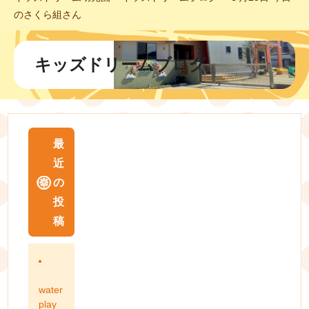
のさくら組さん
キッズドリームブログ
最
近
の
投
稿
water
play