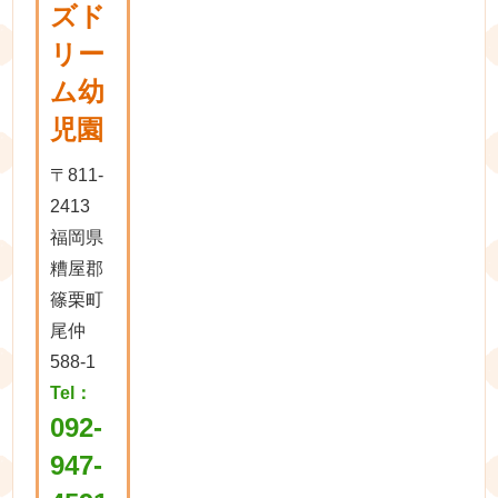
ズド
リー
ム幼
児園
〒811-
2413
福岡県
糟屋郡
篠栗町
尾仲
588-1
Tel：
092-
947-