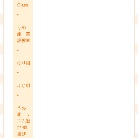
Class
うめ
組 英
語教室
ゆり組
ふじ組
うめ
組 リ
ズム遊
び·線
遊び