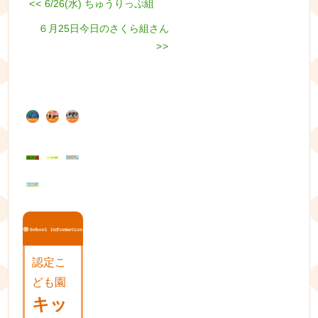
Previous
<<
6/26(水) ちゅうりっぷ組
投
post:
Next
６月25日今日のさくら組さん
稿
post:
>>
ナ
ビ
ゲ
ー
シ
ョ
ン
認定こ
ども園
キッ