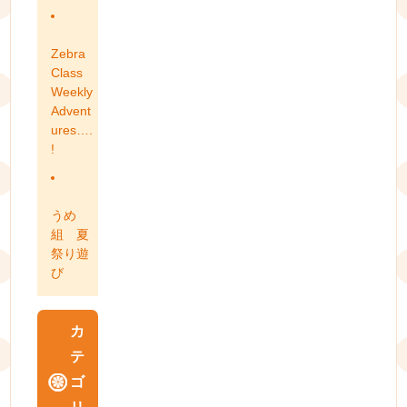
Zebra
Class
Weekly
Advent
ures….
!
うめ
組 夏
祭り遊
び
カ
テ
ゴ