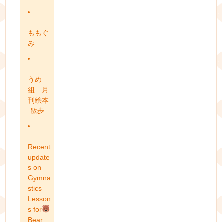
ももぐ
み
うめ
組 月
刊絵本
·散歩
Recent
update
s on
Gymna
stics
Lesson
s for
Bear