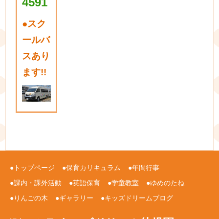
4591
●
スク
ールバ
スあり
ます!!
トップページ
保育カリキュラム
年間行事
課内・課外活動
英語保育
学童教室
ゆめのたね
りんごの木
ギャラリー
キッズドリームブログ