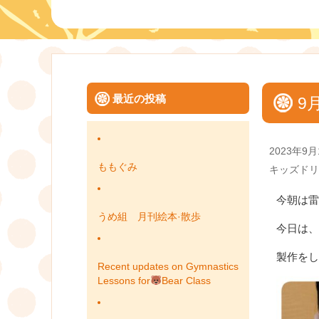
最近の投稿
9
Posted
2023年9月
on
ももぐみ
Categories
キッズドリ
今朝は雷
うめ組 月刊絵本·散歩
今日は、
製作をし
Recent updates on Gymnastics
Lessons for
Bear Class