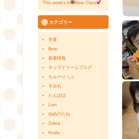
This week’s in
Bear Class
カテゴリー
学童
Bear
新着情報
キッズドリームブログ
ちゅーりっぷ
すみれ
たんぽぽ
Lion
ゆめのたね
Zebra
Koala