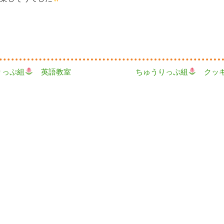
Next
りっぷ組
英語教室
ちゅうりっぷ組
クッキ
post: