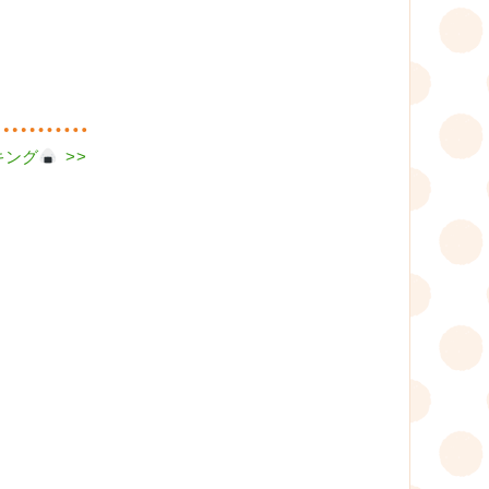
ング
>>