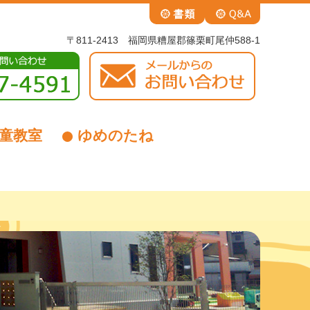
〒811-2413 福岡県糟屋郡篠栗町尾仲588-1
童教室
ゆめのたね