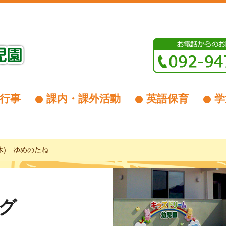
行事
課内・課外活動
英語保育
学
(木) ゆめのたね
グ