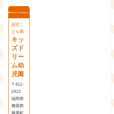
認定こ
ども園
キッ
ズド
リー
ム幼
児園
〒811-
2413
福岡県
糟屋郡
篠栗町