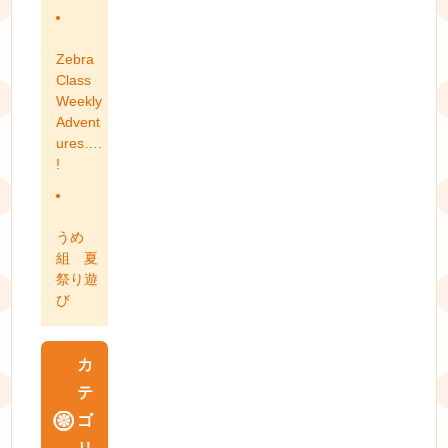
Zebra
Class
Weekly
Advent
ures….
!
うめ
組 夏
祭り遊
び
カ
テ
ゴ