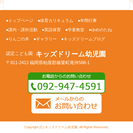
トップページ
保育カリキュラム
年間行事
課内・課外活動
英語保育
学童教室
ゆめのたね
りんごの木
ギャラリー
キッズドリームブログ
キッズドリーム幼児園
認定こども園
〒811-2413 福岡県粕屋郡篠栗町尾仲588-1
Copyright (C) キッズドリーム幼児園. All Rights Reserved.