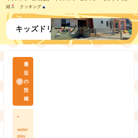
組
クッキング
キッズドリームブログ
最
近
の
投
稿
water
play