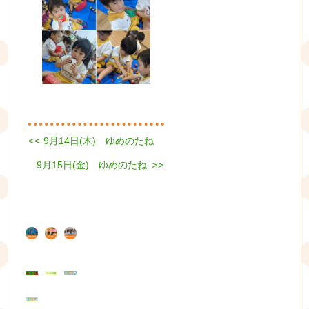
Previous
<<
9月14日(木) ゆめのたね
投
post:
Next
9月15日(金) ゆめのたね
稿
>>
post:
ナ
ビ
ゲ
ー
シ
ョ
ン