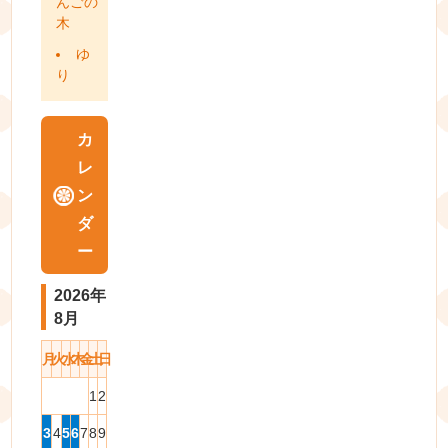
んごの
木
ゆ
り
カ
レ
ン
ダ
ー
2026年
8月
月
火
水
木
金
土
日
1
2
3
4
5
6
7
8
9