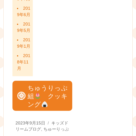
201
9年6月
201
9年5月
201
9年1月
201
8年11
月
ちゅうりっぷ
組
クッキ
ング
Posted
Categories
2023年9月15日
キッズド
on
リームブログ
,
ちゅーりっぷ