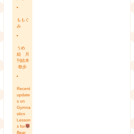
ももぐ
み
うめ
組 月
刊絵本
·散歩
Recent
update
s on
Gymna
stics
Lesson
s for
Bear