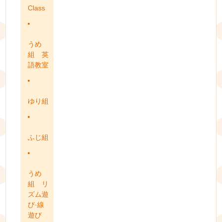
Class
うめ
組 英
語教室
ゆり組
ふじ組
うめ
組 リ
ズム遊
び·線
遊び