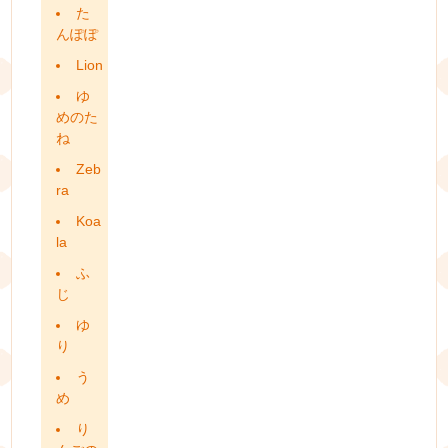
た
んぽぽ
Lion
ゆ
めのた
ね
Zeb
ra
Koa
la
ふ
じ
ゆ
り
う
め
り