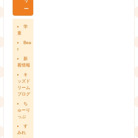
リ
ー
学
童
Bea
r
新
着情報
キ
ッズド
リーム
ブログ
ち
ゅーり
っぷ
す
みれ