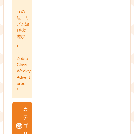
うめ
組 リ
ズム遊
び·線
遊び
Zebra
Class
Weekly
Advent
ures….
!
カ
テ
ゴ