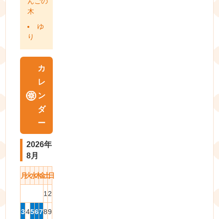
んごの
木
ゆ
り
カ
レ
ン
ダ
ー
2026年
8月
月
火
水
木
金
土
日
1
2
3
4
5
6
7
8
9