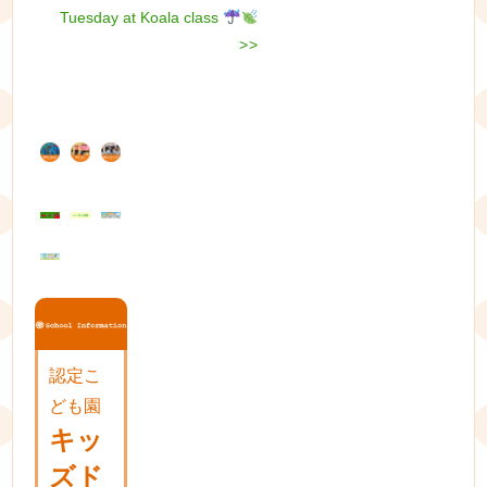
post:
Next
Tuesday at Koala class
稿
post:
>>
ナ
ビ
ゲ
ー
シ
ョ
ン
認定こ
ども園
キッ
ズド