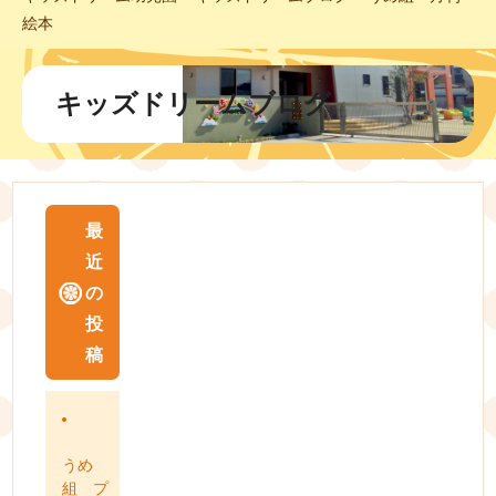
絵本
キッズドリームブログ
最
近
の
投
稿
うめ
組 プ