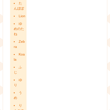
た
んぽぽ
Lion
ゆ
めのた
ね
Zeb
ra
Koa
la
ふ
じ
ゆ
り
う
め
り