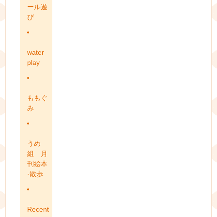
ール遊
び
water
play
ももぐ
み
うめ
組 月
刊絵本
·散歩
Recent