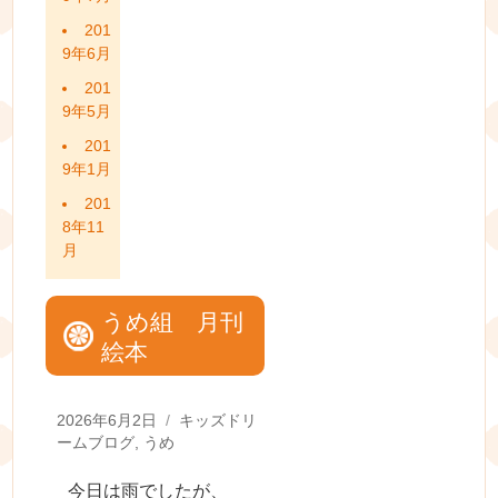
201
9年6月
201
9年5月
201
9年1月
201
8年11
月
うめ組 月刊
絵本
Posted
Categories
2026年6月2日
キッズドリ
on
ームブログ
,
うめ
今日は雨でしたが、