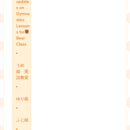
update
s on
Gymna
stics
Lesson
s for
Bear
Class
うめ
組 英
語教室
ゆり組
ふじ組