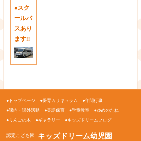
●
スク
ールバ
スあり
ます!!
トップページ
保育カリキュラム
年間行事
課内・課外活動
英語保育
学童教室
ゆめのたね
りんごの木
ギャラリー
キッズドリームブログ
キッズドリーム幼児園
認定こども園