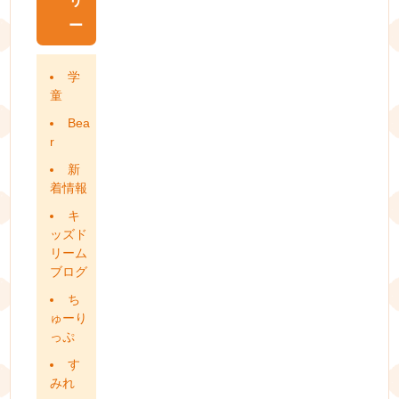
リ
ー
学
童
Bea
r
新
着情報
キ
ッズド
リーム
ブログ
ち
ゅーり
っぷ
す
みれ