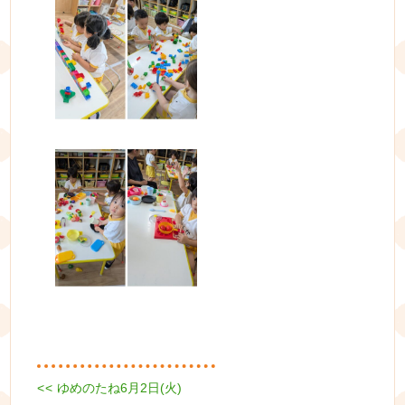
Previous
<<
ゆめのたね6月2日(火)
投