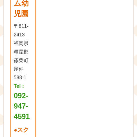
ム幼
児園
〒811-
2413
福岡県
糟屋郡
篠栗町
尾仲
588-1
Tel：
092-
947-
4591
●
スク