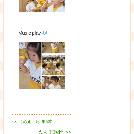
Music play
Previous
<<
うめ組 月刊絵本
投
post:
Next
稿
たんぽぽ組✿
>>