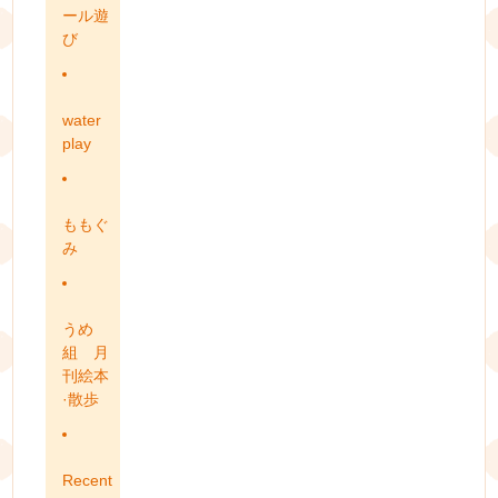
ール遊
び
water
play
ももぐ
み
うめ
組 月
刊絵本
·散歩
Recent