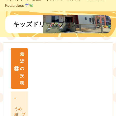
Koala class
キッズドリームブログ
最
近
の
投
稿
うめ
組 プ