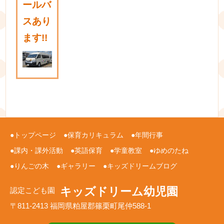
ールバ
スあり
ます!!
トップページ
保育カリキュラム
年間行事
課内・課外活動
英語保育
学童教室
ゆめのたね
りんごの木
ギャラリー
キッズドリームブログ
キッズドリーム幼児園
認定こども園
〒811-2413 福岡県粕屋郡篠栗町尾仲588-1