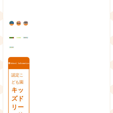
post:
ナ
ビ
ゲ
ー
シ
ョ
ン
認定こ
ども園
キッ
ズド
リー