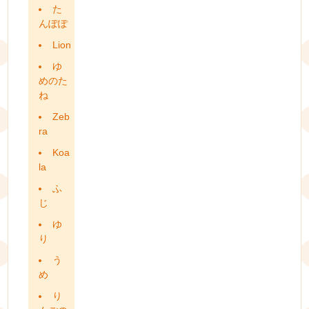
た
んぽぽ
Lion
ゆ
めのた
ね
Zeb
ra
Koa
la
ふ
じ
ゆ
り
う
め
り