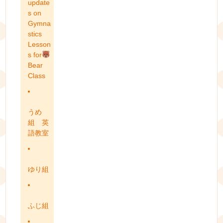
update
s on
Gymna
stics
Lesson
s for
Bear
Class
うめ
組 英
語教室
ゆり組
ふじ組