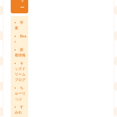
リ
ー
学
童
Bea
r
新
着情報
キ
ッズド
リーム
ブログ
ち
ゅーり
っぷ
す
みれ