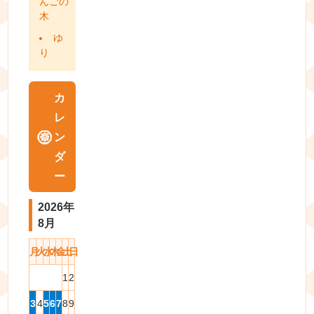
んごの
木
ゆ
り
カ
レ
ン
ダ
ー
2026年
8月
月
火
水
木
金
土
日
1
2
3
4
5
6
7
8
9