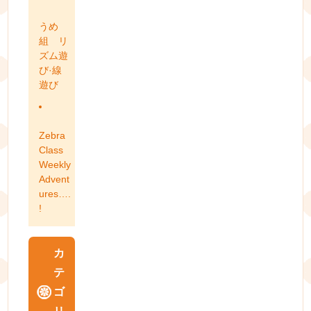
うめ
組 リ
ズム遊
び·線
遊び
Zebra
Class
Weekly
Advent
ures….
!
カ
テ
ゴ